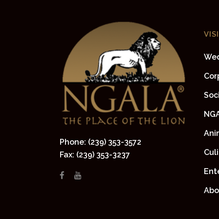
VIS
Wed
Cor
Soc
NGA
Ani
Phone: (239) 353-3572
Cul
Fax: (239) 353-3237
Ent
Abo