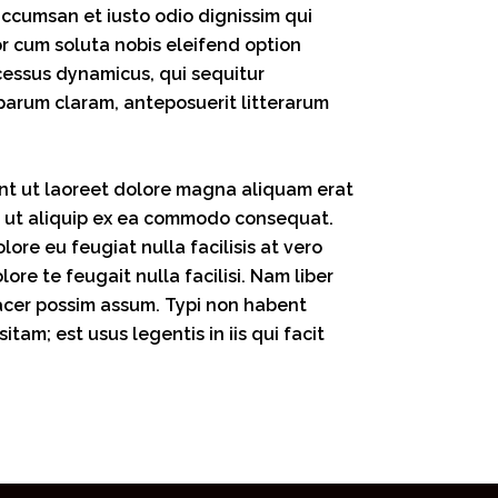
 accumsan et iusto odio dignissim qui
or cum soluta nobis eleifend option
cessus dynamicus, qui sequitur
arum claram, anteposuerit litterarum
unt ut laoreet dolore magna aliquam erat
isl ut aliquip ex ea commodo consequat.
lore eu feugiat nulla facilisis at vero
re te feugait nulla facilisi. Nam liber
acer possim assum. Typi non habent
itam; est usus legentis in iis qui facit