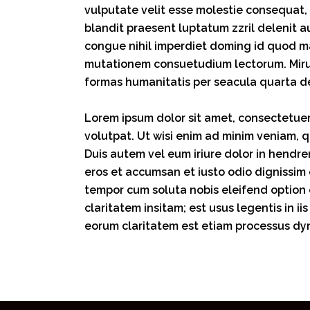
vulputate velit esse molestie consequat, v
blandit praesent luptatum zzril delenit a
congue nihil imperdiet doming id quod ma
mutationem consuetudium lectorum. Miru
formas humanitatis per seacula quarta d
Lorem ipsum dolor sit amet, consectetuer
volutpat. Ut wisi enim ad minim veniam, q
Duis autem vel eum iriure dolor in hendrer
eros et accumsan et iusto odio dignissim q
tempor cum soluta nobis eleifend option
claritatem insitam; est usus legentis in ii
eorum claritatem est etiam processus dy