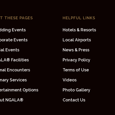
IT THESE PAGES
HELPFUL LINKS
ding Events
Hotels & Resorts
porate Events
Local Airports
ial Events
News & Press
LA® Facilities
Privacy Policy
mal Encounters
Terms of Use
inary Services
Videos
ertainment Options
Photo Gallery
ut NGALA®
Contact Us