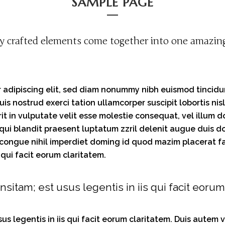
SAMPLE PAGE
ly crafted elements come together into one amazing
 adipiscing elit, sed diam nonummy nibh euismod tincid
uis nostrud exerci tation ullamcorper suscipit lobortis n
it in vulputate velit esse molestie consequat, vel illum do
ui blandit praesent luptatum zzril delenit augue duis dolo
 congue nihil imperdiet doming id quod mazim placerat f
s qui facit eorum claritatem.
nsitam; est usus legentis in iis qui facit eorum
s legentis in iis qui facit eorum claritatem. Duis autem ve