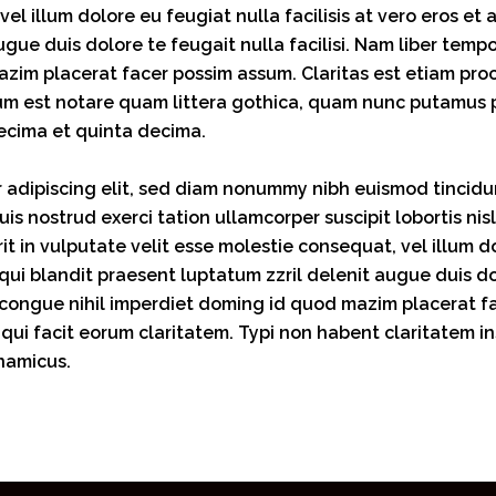
el illum dolore eu feugiat nulla facilisis at vero eros et
ugue duis dolore te feugait nulla facilisi. Nam liber temp
zim placerat facer possim assum. Claritas est etiam pro
m est notare quam littera gothica, quam nunc putamus p
ecima et quinta decima.
 adipiscing elit, sed diam nonummy nibh euismod tincid
uis nostrud exerci tation ullamcorper suscipit lobortis n
it in vulputate velit esse molestie consequat, vel illum do
ui blandit praesent luptatum zzril delenit augue duis dolo
 congue nihil imperdiet doming id quod mazim placerat f
s qui facit eorum claritatem. Typi non habent claritatem ins
namicus.