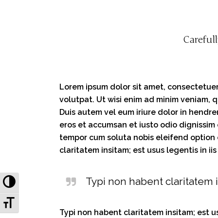
Careful
Lorem ipsum dolor sit amet, consectetuer
volutpat. Ut wisi enim ad minim veniam, q
Duis autem vel eum iriure dolor in hendrer
eros et accumsan et iusto odio dignissim q
tempor cum soluta nobis eleifend option
claritatem insitam; est usus legentis in ii
Toggle High Contrast
Typi non habent claritatem i
Toggle Font size
Typi non habent claritatem insitam; est usu